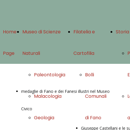
Home
Museo di Scienze
Filatelia e
Storia
Page
Naturali
Cartofilia
Paleontologia
Bolli
medaglie di Fano e dei Fanesi illustri nel Museo
Malacologia
Comunali
L
Civico
Geologia
di Fano
Giuseppe Castellani e le s