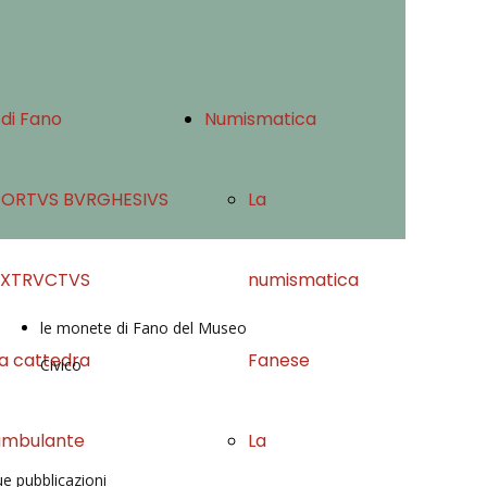
 di Fano
Numismatica
PORTVS BVRGHESIVS
La
EXTRVCTVS
numismatica
le monete di Fano del Museo
a cattedra
Fanese
Civico
ambulante
La
ue pubblicazioni