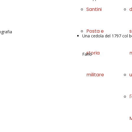
Santini
d
Posta e
s
ografia
Una cedola del 1797 col bo
storia
Fano
militare
u
l