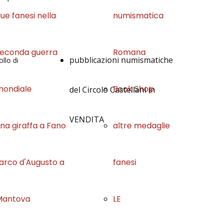
ue fanesi nella
numismatica
econda guerra
Romana
pubblicazioni numismatiche
llo di
mondiale
Book Shop
del Circolo Castellani in
VENDITA
na giraffa a Fano
altre medaglie
'arco d'Augusto a
fanesi
Mantova
LE